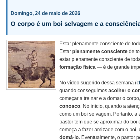
Domingo, 24 de maio de 2026
O corpo é um boi selvagem e a consciência
Estar plenamente consciente de todo
Estar
plenamente consciente
de to
estar plenamente consciente de toda
formação física
— é de grande impo
No vídeo sugerido dessa semana (
c
quando conseguimos
acolher o co
começar a treinar e a domar o corp
conosco
. No início, quando a aten
como um boi selvagem. Portanto, a a
pastor tem que se aproximar do boi e
começa a fazer amizade com o boi,
domá-lo
. Eventualmente, o pastor p