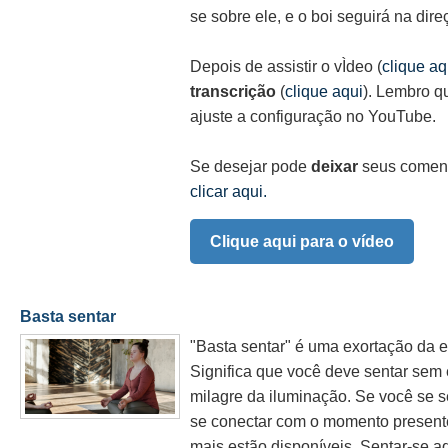
se sobre ele, e o boi seguirá na dir
Depois de assistir o vÌdeo (
clique aq
transcrição
(
clique aqui
). Lembro q
ajuste a configuração no YouTube.
Se desejar pode
deixar
seus coment
clicar aqui.
Clique aqui para o vídeo
Basta sentar
"Basta sentar" é uma exortação da 
Significa que você deve sentar sem 
milagre da iluminação. Se você se s
se conectar com o momento presente
mais estão disponíveis. Sentar-se aq