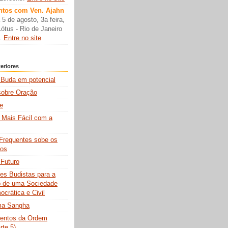
tos com Ven. Ajahn
 5 de agosto, 3a feira,
ótus - Rio de Janeiro
s.
Entre no site
eriores
Buda em potencial
sobre Oração
e
é Mais Fácil com a
Frequentes sobe os
tos
Futuro
ões Budistas para a
o de uma Sociedade
crática e Civil
ma Sangha
mentos da Ordem
rte 5)