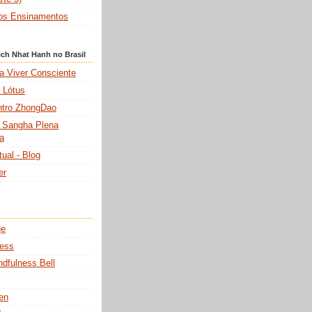
ros Ensinamentos
ch Nhat Hanh no Brasil
a Viver Consciente
o Lótus
entro ZhongDao
 Sangha Plena
a
ual - Blog
er
ge
ress
ndfulness Bell
en