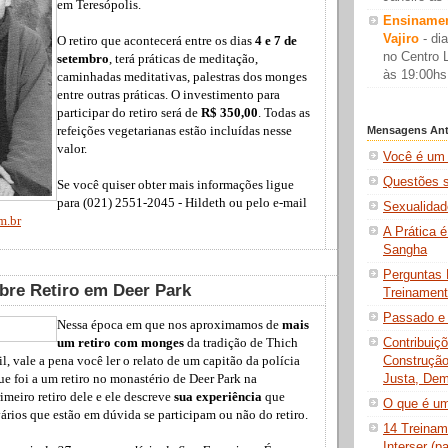
em Teresópolis.
Ensinamen
dia
Vajiro
-
O retiro que acontecerá entre os dias
4 e 7 de
no Centro L
setembro
, terá práticas de meditação,
às 19:00h
caminhadas meditativas, palestras dos monges
entre outras práticas. O investimento para
participar do retiro será de
R$ 350,00
. Todas as
refeições vegetarianas estão incluídas nesse
Mensagens Ant
valor.
Você é um 
Questões 
Se você quiser obter mais informações ligue
para (021) 2551-2045 - Hildeth ou pelo e-mail
Sexualidad
m.br
A Prática 
Sangha
Perguntas 
bre Retiro em Deer Park
Treinamen
Passado e 
Nessa época em que nos aproximamos de
mais
Contribuiç
um retiro com monges
da tradição de Thich
Construçã
, vale a pena você ler o relato de um capitão da polícia
Justa, Demo
ue foi a um retiro no monastério de Deer Park na
rimeiro retiro dele e ele descreve
sua experiência
que
O que é u
ários que estão em dúvida se participam ou não do retiro.
14 Treina
Interser (pa