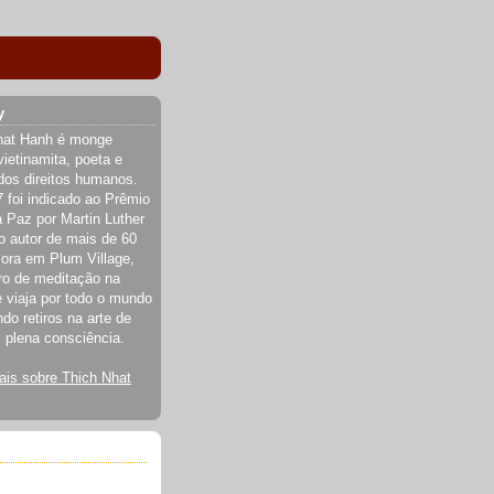
y
hat Hanh é monge
vietinamita, poeta e
 dos direitos humanos.
 foi indicado ao Prêmio
 Paz por Martin Luther
o autor de mais de 60
Mora em Plum Village,
ro de meditação na
 viaja por todo o mundo
do retiros na arte de
 plena consciência.
ais sobre Thich Nhat