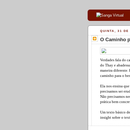
QUINTA, 31 DE
O Caminho pa
Verdades fala do c
do Thay e abadess
maneira diferente
caminho para o bem
Ela nos ensina qu
precisamos ser eru
Não precisamos nem
prática bem concre
Um texto básico de
insight sobre o te