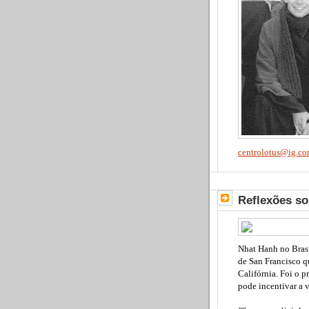
centrolotus@ig.co
Reflexões so
Nhat Hanh no Brasil
de San Francisco q
Califórnia. Foi o p
pode incentivar a v