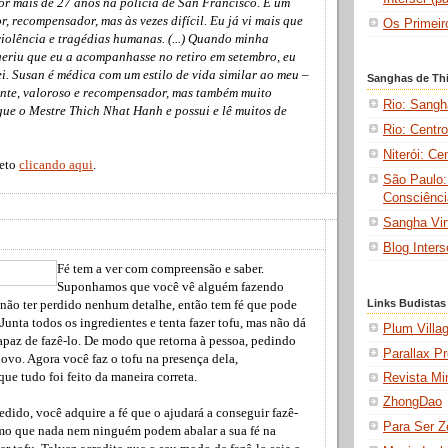
or mais de 27 anos na polícia de San Francisco. É um
, recompensador, mas às vezes difícil. Eu já vi mais que
Os Primei
iolência e tragédias humanas. (...) Quando minha
eriu que eu a acompanhasse no retiro em setembro, eu
i. Susan é médica com um estilo de vida similar ao meu –
Sanghas de Thi
ante, valoroso e recompensador, mas também muito
Rio: Sangh
egue o Mestre Thich Nhat Hanh e possui e lê muitos de
Rio: Centr
Niterói: C
leto
clicando aqui
.
São Paulo:
Consciênci
Sangha Virt
Blog Inters
Fé tem a ver com compreensão e saber.
Suponhamos que você vê alguém fazendo
Links Budistas
a não ter perdido nenhum detalhe, então tem fé que pode
 Junta todos os ingredientes e tenta fazer tofu, mas não dá
Plum Villa
capaz de fazê-lo. De modo que retorna à pessoa, pedindo
Parallax P
ovo. Agora você faz o tofu na presença dela,
ue tudo foi feito da maneira correta.
Revista Mi
ZhongDao
dido, você adquire a fé que o ajudará a conseguir fazê-
Para Ser Z
smo que nada nem ninguém podem abalar a sua fé na