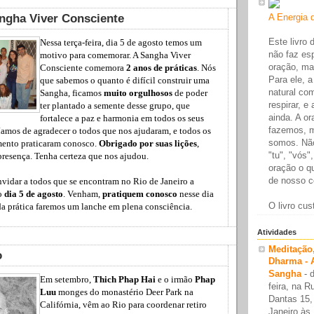
ngha Viver Consciente
A Energia 
Este livro
Nessa terça-feira, dia 5 de agosto temos um
não faz es
motivo para comemorar. A Sangha Viver
oração, ma
Consciente comemora
2 anos de práticas
. Nós
Para ele, a
que sabemos o quanto é difícil construir uma
natural co
Sangha, ficamos
muito orgulhosos
de poder
respirar, e
ter plantado a semente desse grupo, que
ainda. A o
fortalece a paz e harmonia em todos os seus
fazemos, 
ríamos de agradecer o todos que nos ajudaram, e todos os
somos. Não
ento praticaram conosco.
Obrigado por suas lições
,
"tu", "vós"
presença. Tenha certeza que nos ajudou.
oração o qu
de nosso c
vidar a todos que se encontram no Rio de Janeiro a
no
dia 5 de agosto
. Venham,
pratiquem conosco
nesse dia
O livro cus
 da prática faremos um lanche em plena consciência.
Atividades
Meditação
o
Dharma - 
d
Sangha
-
Em setembro,
Thich Phap Hai
e o irmão
Phap
feira, na R
Luu
monges do monastério Deer Park na
Dantas 15,
Califórnia, vêm ao Rio para coordenar retiro
Janeiro às