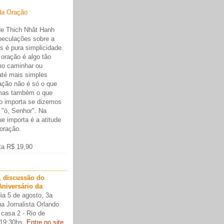
da Oração
 de Thich Nhât Hanh
peculações sobre a
s é pura simplicidade.
 oração é algo tão
mo caminhar ou
 até mais simples
ração não é só o que
mas também o que
 importa se dizemos
, "ó, Senhor". Na
e importa é a atitude
oração.
ta R$ 19,90
, discussão do
Aniversário da
ia 5 de agosto, 3a
ua Jornalista Orlando
 casa 2 - Rio de
 19:30hs.
Entre no site