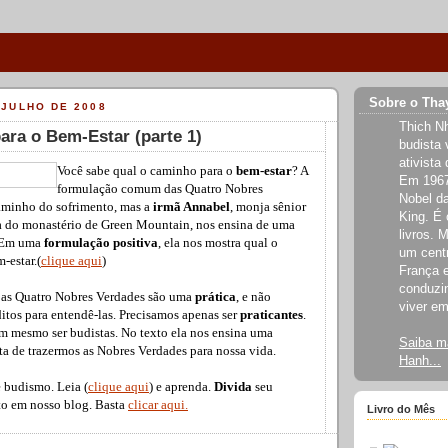
Sobre o Tha
 JULHO DE 2008
Thich N
ra o Bem-Estar (parte 1)
budista 
ativista
Você sabe qual o caminho para o
bem-estar
? A
Em 1967
formulação comum das Quatro Nobres
Nobel da
aminho do sofrimento, mas a
irmã Annabel
, monja sênior
King. É 
a do monastério de Green Mountain, nos ensina de uma
livros. 
. Em uma
formulação positiva
, ela nos mostra qual o
um cent
-estar.(
clique aqui
)
França e
conduzin
e as Quatro Nobres Verdades são uma
prática
, e não
viver em
ditos para entendê-las. Precisamos apenas ser
praticantes
.
 mesmo ser budistas. No texto ela nos ensina uma
Saiba m
ta de trazermos as Nobres Verdades para nossa vida.
Hanh...
 budismo. Leia (
clique aqui
) e aprenda.
Divida
seu
xto em nosso blog. Basta
clicar aqui.
Livro do Mês