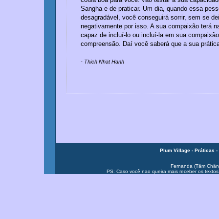
Sangha e de praticar. Um dia, quando essa pess
desagradável, você conseguirá sorrir, sem se dei
negativamente por isso. A sua compaixão terá n
capaz de incluí-lo ou incluí-la em sua compaixã
compreensão. Daí você saberá que a sua prátic
- Thich Nhat Hanh
Plum Village -
Práticas -
Fernanda (Tâm Chân
PS: Caso você nao queira mais receber os textos, 