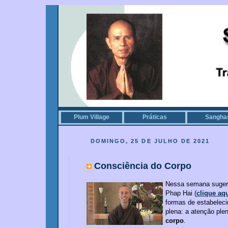
Plum Village
Práticas
Sangha
DOMINGO, 25 DE JULHO DE 2021
Consciência do Corpo
Nessa semana sugeri
Phap Hai (
clique aq
formas de estabelec
plena: a atenção ple
corpo
.