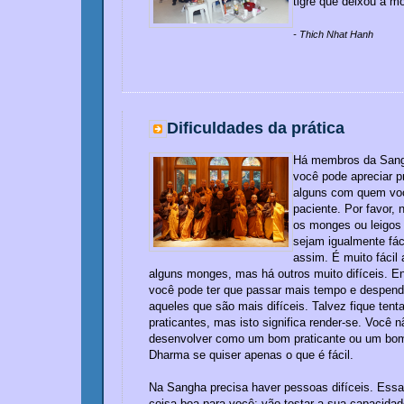
tigre que deixou a mo
- Thich Nhat Hanh
Dificuldades da prática
Há membros da Sang
você pode apreciar p
alguns com quem voc
paciente. Por favor, 
os monges ou leigos
sejam igualmente fá
assim. É muito fácil
alguns monges, mas há outros muito difíceis. En
você pode ter que passar mais tempo e despend
aqueles que são mais difíceis. Talvez fique tenta
praticantes, mas isto significa render-se. Você
desenvolver como um bom praticante ou um bom
Dharma se quiser apenas o que é fácil.
Na Sangha precisa haver pessoas difíceis. Es
coisa boa para você: vão testar a sua capacidad