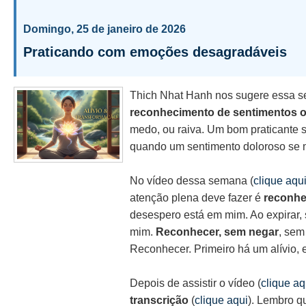
Domingo, 25 de janeiro de 2026
Praticando com emoções desagradáveis
Thich Nhat Hanh nos sugere essa se
reconhecimento de sentimentos 
medo, ou raiva. Um bom praticante s
quando um sentimento doloroso se m
No vídeo dessa semana (
clique aqu
atenção plena deve fazer é
reconhe
desespero está em mim. Ao expirar, 
mim.
Reconhecer, sem negar
, sem
Reconhecer. Primeiro há um alívio, 
Depois de assistir o vídeo (
clique aq
transcrição
(
clique aqui
). Lembro q