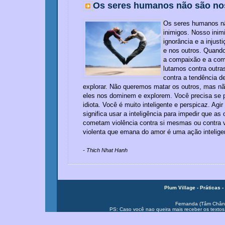
Os seres humanos não são no
Os seres humanos n
inimigos. Nosso inimi
ignorância e a injust
e nos outros. Quand
a compaixão e a com
lutamos contra outra
contra a tendência de
explorar. Não queremos matar os outros, mas n
eles nos dominem e explorem. Você precisa se p
idiota. Você é muito inteligente e perspicaz. Ag
significa usar a inteligência para impedir que as
cometam violência contra si mesmas ou contra 
violenta que emana do amor é uma ação intelige
- Thich Nhat Hanh
Plum Village -
Práticas -
Fernanda (Tâm Chân
PS: Caso você nao queira mais receber os textos, 