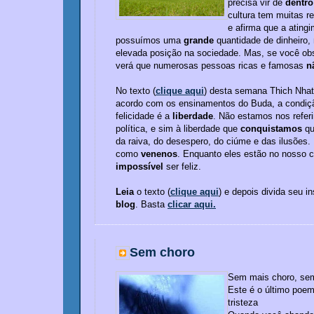
precisa vir de
dentro
cultura tem muitas re
e afirma que a ating
possuímos uma
grande
quantidade de dinheiro,
elevada posição na sociedade. Mas, se você ob
verá que numerosas pessoas ricas e famosas
n
No texto (
clique aqui
) desta semana Thich Nhat
acordo com os ensinamentos do Buda, a condiçã
felicidade é a
liberdade
. Não estamos nos referi
política, e sim à liberdade que
conquistamos
qu
da raiva, do desespero, do ciúme e das ilusões
como
venenos
. Enquanto eles estão no nosso c
impossível
ser feliz.
Leia
o texto (
clique aqui
) e depois divida seu i
blog
. Basta
clicar aqui.
Sem choro
Sem mais choro, se
Este é o último poe
tristeza