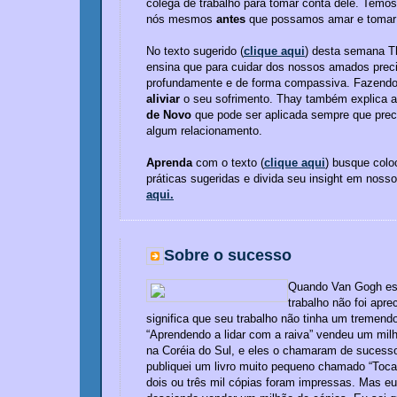
colega de trabalho para tomar conta dele. Temo
nós mesmos
antes
que possamos amar e tomar 
No texto sugerido (
clique aqui
) desta semana T
ensina que para cuidar dos nossos amados pre
profundamente e de forma compassiva. Fazend
aliviar
o seu sofrimento. Thay também explica a
de Novo
que pode ser aplicada sempre que prec
algum relacionamento.
Aprenda
com o texto (
clique aqui
) busque colo
práticas sugeridas e divida seu insight em noss
aqui.
Sobre o sucesso
Quando Van Gogh es
trabalho não foi apr
significa que seu trabalho não tinha um tremendo
“Aprendendo a lidar com a raiva” vendeu um mil
na Coréia do Sul, e eles o chamaram de sucess
publiquei um livro muito pequeno chamado “Toca
dois ou três mil cópias foram impressas. Mas e