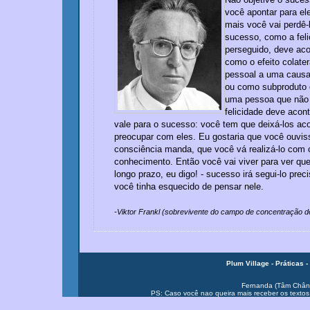
você apontar para ele
mais você vai perdê-
sucesso, como a feli
perseguido, deve aco
como o efeito colate
pessoal a uma causa 
ou como subproduto 
uma pessoa que não
felicidade deve acon
vale para o sucesso: você tem que deixá-los ac
preocupar com eles. Eu gostaria que você ouvis
consciência manda, que você vá realizá-lo com 
conhecimento. Então você vai viver para ver que
longo prazo, eu digo! - sucesso irá segui-lo pre
você tinha esquecido de pensar nele.
-Viktor Frankl (sobrevivente do campo de concentração d
Plum Village -
Práticas -
Fernanda (Tâm Chân
PS: Caso você nao queira mais receber os textos, 