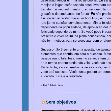
desejando vender um milhão de cópias. Eu sei 
monjas e leigos estão usando esse livro para pra
transformar seu sofrimento. E eu sei que o livro 
gerações de praticantes no futuro. Eu não preci
Eu preciso acreditar que é um bom livro, um bo
isto já me satisfaz completamente. Minha felici
dependente da popularidade, da aprovação dos o
felicidade depende de mim. Se você pode ir par
presente e viver na luz da plena consciência, co
não tem motivos para se preocupar com o futuro
Sucesso não é somente uma questão de talento
elementos que contribuem para o sucesso. Me
pessoa muito talentosa, mesmo se você tem uma
se o tempo correto ainda não veio, você não se
Portanto faça o seu melhor, e se as condições f
você terá sucesso. Você nunca poderá ter certe
sucedido. Esta é a realidade.
- Thich Nhat Hanh
Sem objetivos
Não objetive o suce