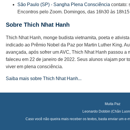
São Paulo (SP) - Sangha Plena Consciência
contato:
Encontros pelo Zoom. Domingos, das 16h30 às 18h15
Sobre Thich Nhat Hanh
Thich Nhat Hanh, monge budista vietnamita, poeta e ativist
indicado ao Prêmio Nobel da Paz por Martin Luther King. Au
avançada, após sofrer um AVC, Thich Nhat Hanh passou a 
faleceu em 22 de janeiro de 2022. Seus alunos viajam por t
viver em plena consciência.
Saiba mais sobre Thich Nhat Hanh...
Muita Paz
Leonardo Dobbin (Chân Luon
Caso você não queira mais receber os textos, basta enviar um e-mai